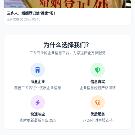
三乡人，婚姻登记处“搬家”啦！
三乡发布
·
2026-05-10
为什么选择我们？
三乡专业的企业信息平台，为您提供全方位服务
海量企业
信息真实
覆盖三乡各行业优质企业信息
企业信息经过严格审核
快速响应
优质服务
实时更新最新企业动态
7×24小时客服支持