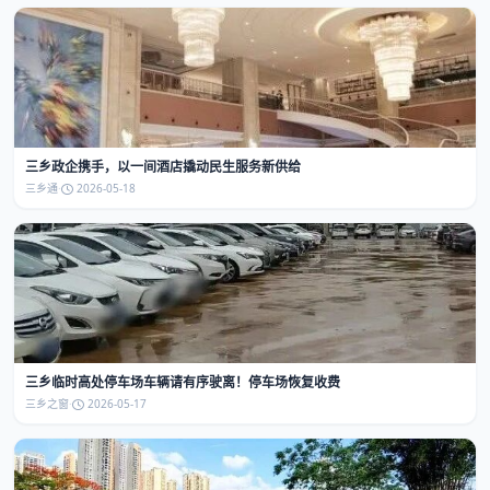
三乡政企携手，以一间酒店撬动民生服务新供给
三乡通
·
2026-05-18
三乡临时高处停车场车辆请有序驶离！停车场恢复收费
三乡之窗
·
2026-05-17